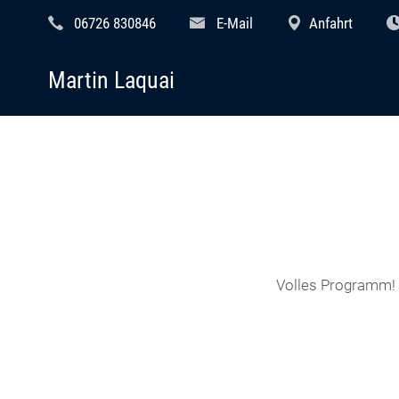
06726 830846
E-Mail
Anfahrt
Martin Laquai
Volles Programm! B