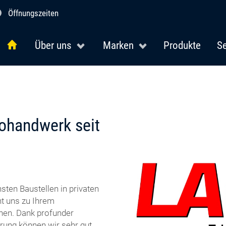
Öffnungszeiten
Über uns
Marken
Produkte
Se
rohandwerk seit
sten Baustellen in privaten
t uns zu Ihrem
onen. Dank profunder
rung können wir sehr gut