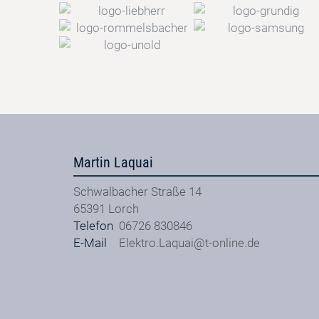
Martin Laquai
Schwalbacher Straße 14
65391
Lorch
Telefon
06726 830846
E-Mail
Elektro.Laquai@t-online.de