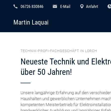
06726 830846
E-Mail
Anfahrt
Martin Laquai
TECHNIK-PROFI-FACHGESCHÄFT IN LORCH
Neueste Technik und Elekt
über 50 Jahren!
Unsere langjährige Erfahrung auf den verschieden
Haushalten und gewerblichen Unternehmen mach
kompetenten Meisterbetrieb für Elektroinstallati
handwerklicher Ausbildung und langjähriger Erfah