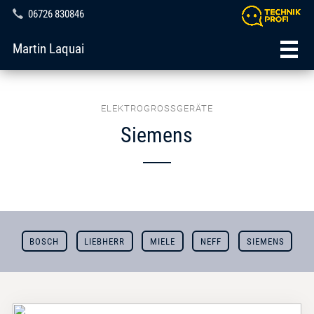
06726 830846
Martin Laquai
ELEKTROGROSSGERÄTE
Siemens
BOSCH
LIEBHERR
MIELE
NEFF
SIEMENS