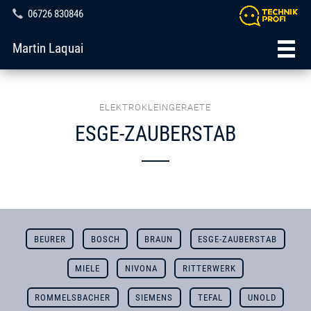
06726 830846
Martin Laquai
ELEKTROKLEINGERAETE
ESGE-ZAUBERSTAB
BEURER
BOSCH
BRAUN
ESGE-ZAUBERSTAB
MIELE
NIVONA
RITTERWERK
ROMMELSBACHER
SIEMENS
TEFAL
UNOLD