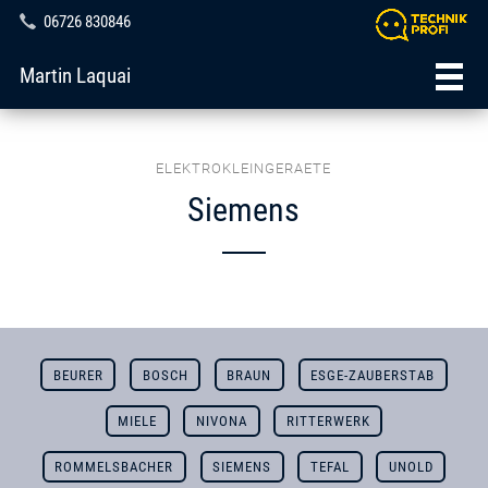
06726 830846
Martin Laquai
ELEKTROKLEINGERAETE
Siemens
BEURER
BOSCH
BRAUN
ESGE-ZAUBERSTAB
MIELE
NIVONA
RITTERWERK
ROMMELSBACHER
SIEMENS
TEFAL
UNOLD